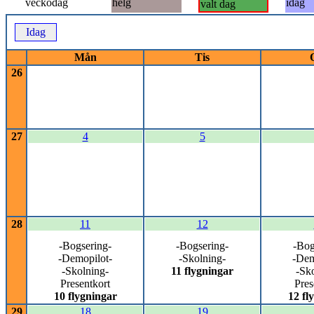
veckodag
helg
idag
valt dag
Idag
Mån
Tis
26
27
4
5
28
11
12
-Bogsering-
-Bogsering-
-Bog
-Demopilot-
-Skolning-
-Dem
-Skolning-
11 flygningar
-Sk
Presentkort
Pres
10 flygningar
12 fl
29
18
19