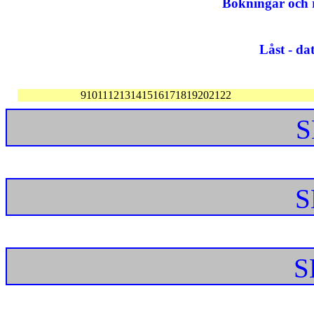
Bokningar och r
Låst - d
9
10
11
12
13
14
15
16
17
18
19
20
21
22
S
S
S