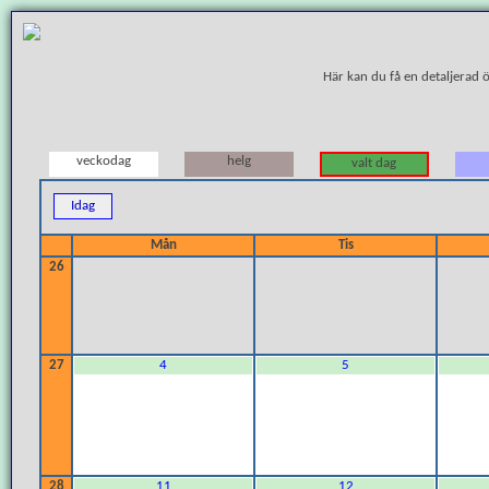
Här kan du få en detaljerad 
veckodag
helg
valt dag
Idag
Mån
Tis
26
27
4
5
28
11
12