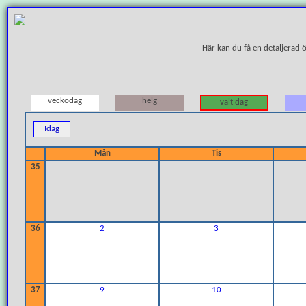
Här kan du få en detaljerad 
veckodag
helg
valt dag
Idag
Mån
Tis
35
36
2
3
37
9
10