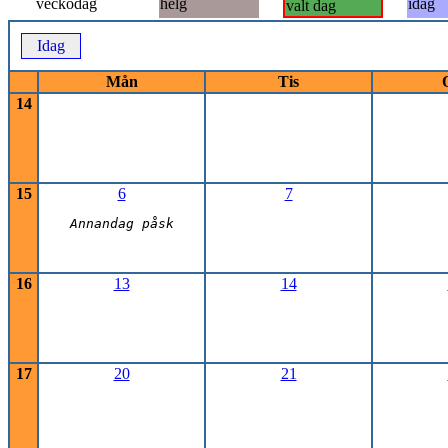
veckodag
helg
idag
valt dag
Idag
Mån
Tis
14
15
6
7
Annandag påsk
16
13
14
17
20
21