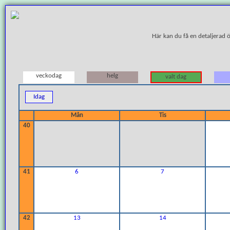
Här kan du få en detaljerad 
veckodag
helg
valt dag
Idag
Mån
Tis
40
41
6
7
42
13
14