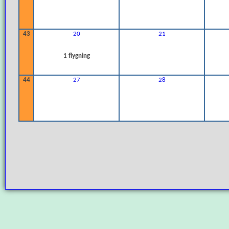
43
20
21
1 flygning
44
27
28