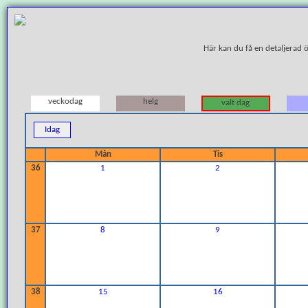
Här kan du få en detaljerad 
veckodag
helg
valt dag
Idag
Mån
Tis
36
1
2
37
8
9
38
15
16