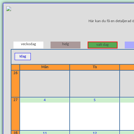
Här kan du få en detaljerad 
veckodag
helg
valt dag
Idag
Mån
Tis
26
27
4
5
28
11
12