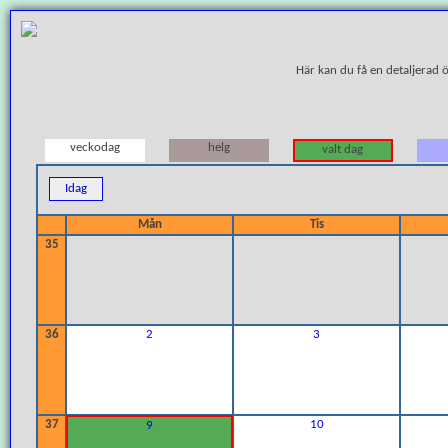
Här kan du få en detaljerad 
veckodag
helg
valt dag
Idag
Mån
Tis
35
36
2
3
37
10
9